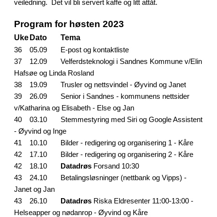
veiledning. Det vil bli servert kaffe og litt attåt.
Program for høsten 2023
Uke
Dato
Tema
36
05.09
E-post og kontaktliste
37
12.09
Velferdsteknologi i Sandnes Kommune v/Elin
Hafsøe og Linda Rosland
38
19.09
Trusler og nettsvindel - Øyvind og Janet
39
26.09
Senior i Sandnes - kommunens nettsider
v/Katharina og Elisabeth - Else og Jan
40
03.10
Stemmestyring med Siri og Google Assistent
- Øyvind og Inge
41
10.10
Bilder - redigering og organisering
1 - Kåre
42
17.10
Bilder - redigering og organisering
2 - Kåre
42 18.10
Datadrøs
Forsand
10:30
43
24.10
Betalingsløsninger (nettbank og Vipps) -
Janet og Jan
43 26.10
Datadrøs
Riska Eldresenter
11:00-13:00 -
Helseapper og nødanrop - Øyvind og Kåre